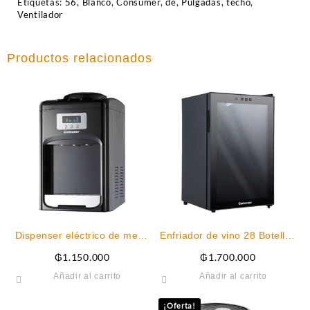
Etiquetas:
56
,
Blanco
,
Consumer
,
de
,
Pulgadas
,
techo
,
Ventilador
Productos relacionados
Dispenser eléctrico de mesa
Enfriador de vino 28 Botellas
Negro Consumer
Consumer
₲
1.150.000
₲
1.700.000
Añadir al carrito
Añadir al carrito
¡Oferta!