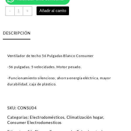
Ventilador
Añadir al carrito
-
+
de
techo
56
DESCRIPCIÓN
Pulgadas
Blanco
Consumer
cantidad
Ventilador de techo 56 Pulgadas Blanco Consumer
-56 pulgadas. 5 velocidades. Motor pesado.
-Funcionamiento silencioso, ahorra energía eléctrica, mayor
durabilidad, caja de plástico.
SKU:
CONSU04
Categorías:
Electrodomésticos
,
Climatización hogar
,
Consumer Electrodomesticos